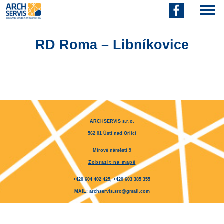
RD Roma – Libníkovice
ARCHSERVIS s.r.o.
562 01 Ústí nad Orlicí
Mírové náměstí 9
Zobrazit na mapě
+420 604 402 425, +420 603 385 355
MAIL: archservis.sro@gmail.com